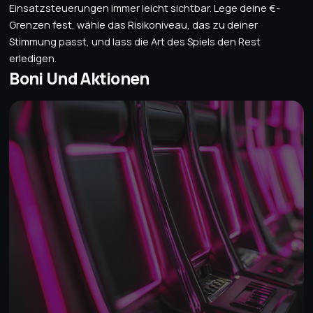
Einsatzsteuerungen immer leicht sichtbar. Lege deine €-
Grenzen fest, wähle das Risikoniveau, das zu deiner
Stimmung passt, und lass die Art des Spiels den Rest
erledigen.
Boni Und Aktionen