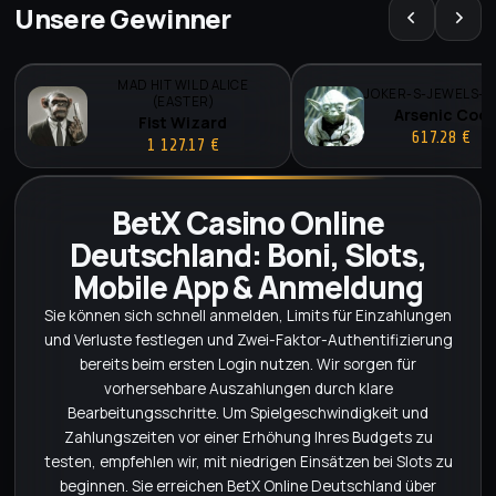
Unsere Gewinner
MAD HIT WILD ALICE
JOKER-S-JEWELS-W
(EASTER)
Arsenic Coo
Fist Wizard
617.28 €
1 127.17 €
BetX Casino Online
Deutschland: Boni, Slots,
Mobile App & Anmeldung
Sie können sich schnell anmelden, Limits für Einzahlungen
und Verluste festlegen und Zwei-Faktor-Authentifizierung
bereits beim ersten Login nutzen. Wir sorgen für
vorhersehbare Auszahlungen durch klare
Bearbeitungsschritte. Um Spielgeschwindigkeit und
Zahlungszeiten vor einer Erhöhung Ihres Budgets zu
testen, empfehlen wir, mit niedrigen Einsätzen bei Slots zu
beginnen. Sie erreichen BetX Online Deutschland über