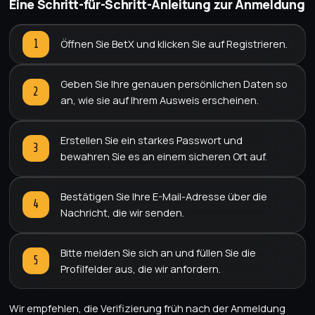
Eine Schritt-für-Schritt-Anleitung zur Anmeldung
Öffnen Sie BetX und klicken Sie auf Registrieren.
Geben Sie Ihre genauen persönlichen Daten so
an, wie sie auf Ihrem Ausweis erscheinen.
Erstellen Sie ein starkes Passwort und
bewahren Sie es an einem sicheren Ort auf.
Bestätigen Sie Ihre E-Mail-Adresse über die
Nachricht, die wir senden.
Bitte melden Sie sich an und füllen Sie die
Profilfelder aus, die wir anfordern.
Wir empfehlen, die Verifizierung früh nach der Anmeldung