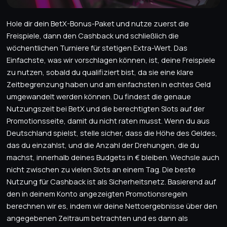
Hole dir dein BetX-Bonus-Paket und nutze zuerst die
Freispiele, dann den Cashback und schließlich die
wöchentlichen Turniere für stetigen Extra-Wert. Das
Einfachste, was wir vorschlagen können, ist, deine Freispiele
zu nutzen, sobald du qualifiziert bist, da sie eine klare
Zeitbegrenzung haben und am einfachsten in echtes Geld
umgewandelt werden können. Du findest die genaue
Nutzungszeit bei BetX und die berechtigten Slots auf der
Promotionsseite, damit du nicht raten musst. Wenn du aus
Deutschland spielst, stelle sicher, dass die Höhe des Geldes,
das du einzahlst, und die Anzahl der Drehungen, die du
machst, innerhalb deines Budgets in € bleiben. Wechsle auch
nicht zwischen zu vielen Slots an einem Tag. Die beste
Nutzung für Cashback ist als Sicherheitsnetz. Basierend auf
den in deinem Konto angezeigten Promotionsregeln
berechnen wir es, indem wir deine Nettoergebnisse über den
angegebenen Zeitraum betrachten und es dann als