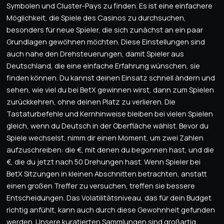
Symbolen und Cluster-Pays zu finden. Es ist eine einfachere
Möglichkeit, die Spiele des Casinos zu durchsuchen,
besonders für neue Spieler, die sich zunächst an ein paar
Grundlagen gewöhnen möchten. Diese Einstellungen sind
auch nahe den Drehsteuerungen, damit Spieler aus
Deutschland, die eine einfache Erfahrung wünschen, sie
finden können. Du kannst deinen Einsatz schnell ändern und
sehen, wie viel du bei BetX gewinnen wirst, dann zum Spielen
zurückkehren, ohne deinen Platz zu verlieren. Die
Tastaturbefehle und Kernhinweise bleiben bei vielen Spielen
gleich, wenn du Deutsch in der Oberfläche wählst. Bevor du
Spiele wechselst, nimm dir einen Moment, um zwei Zahlen
aufzuschreiben: die €, mit denen du begonnen hast, und die
€, die du jetzt nach 50 Drehungen hast. Wenn Spieler bei
BetX Sitzungen in kleinen Abschnitten betrachten, anstatt
einen großen Treffer zu versuchen, treffen sie bessere
Entscheidungen. Das Volatilitätsniveau, das für dein Budget
richtig anfühlt, kann auch durch diese Gewohnheit gefunden
werden. Unsere kuratierten Sammlungen sind großartig,