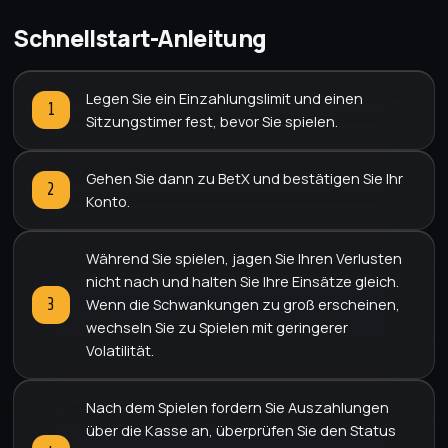
Schnellstart-Anleitung
Legen Sie ein Einzahlungslimit und einen
Sitzungstimer fest, bevor Sie spielen.
Gehen Sie dann zu BetX und bestätigen Sie Ihr
Konto.
Während Sie spielen, jagen Sie Ihren Verlusten
nicht nach und halten Sie Ihre Einsätze gleich.
Wenn die Schwankungen zu groß erscheinen,
wechseln Sie zu Spielen mit geringerer
Volatilität.
Nach dem Spielen fordern Sie Auszahlungen
über die Kasse an, überprüfen Sie den Status