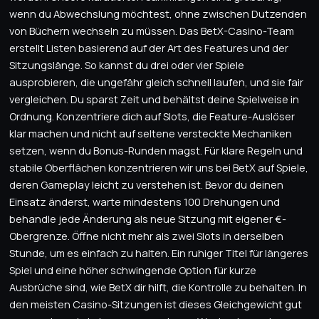
wenn du Abwechslung möchtest, ohne zwischen Dutzenden
von Büchern wechseln zu müssen. Das BetX-Casino-Team
erstellt Listen basierend auf der Art des Features und der
Sitzungslänge. So kannst du drei oder vier Spiele
ausprobieren, die ungefähr gleich schnell laufen, und sie fair
vergleichen. Du sparst Zeit und behältst deine Spielweise in
Ordnung. Konzentriere dich auf Slots, die Feature-Auslöser
klar machen und nicht auf seltene versteckte Mechaniken
setzen, wenn du Bonus-Runden magst. Für klare Regeln und
stabile Oberflächen konzentrieren wir uns bei BetX auf Spiele,
deren Gameplay leicht zu verstehen ist. Bevor du deinen
Einsatz änderst, warte mindestens 100 Drehungen und
behandle jede Änderung als neue Sitzung mit eigener €-
Obergrenze. Öffne nicht mehr als zwei Slots in derselben
Stunde, um es einfach zu halten. Ein ruhiger Titel für längeres
Spiel und eine höher schwingende Option für kurze
Ausbrüche sind, wie BetX dir hilft, die Kontrolle zu behalten. In
den meisten Casino-Sitzungen ist dieses Gleichgewicht gut