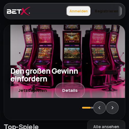
Anmelden
Registrieren
Den großen Gewinn
D
einfordern
f
Jetzt spielen
Details
Top-Spiele
Alle ansehen