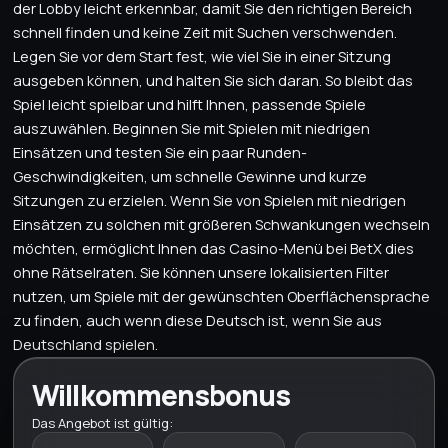
der Lobby leicht erkennbar, damit Sie den richtigen Bereich
schnell finden und keine Zeit mit Suchen verschwenden.
Legen Sie vor dem Start fest, wie viel Sie in einer Sitzung
ausgeben können, und halten Sie sich daran. So bleibt das
Spiel leicht spielbar und hilft Ihnen, passende Spiele
auszuwählen. Beginnen Sie mit Spielen mit niedrigen
Einsätzen und testen Sie ein paar Runden-
Geschwindigkeiten, um schnelle Gewinne und kurze
Sitzungen zu erzielen. Wenn Sie von Spielen mit niedrigen
Einsätzen zu solchen mit größeren Schwankungen wechseln
möchten, ermöglicht Ihnen das Casino-Menü bei BetX dies
ohne Rätselraten. Sie können unsere lokalisierten Filter
nutzen, um Spiele mit der gewünschten Oberflächensprache
zu finden, auch wenn diese Deutsch ist, wenn Sie aus
Deutschland spielen.
Willkommensbonus
Das Angebot ist gültig: